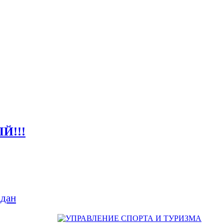
Й!!!
дан